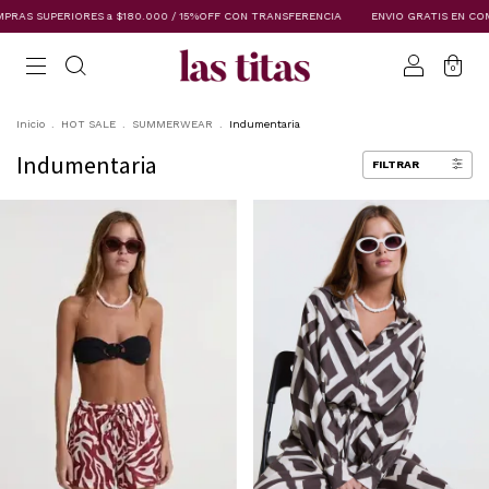
SUPERIORES a $180.000 / 15%OFF CON TRANSFERENCIA
ENVIO GRATIS EN COMPRAS 
0
Inicio
.
HOT SALE
.
SUMMERWEAR
.
Indumentaria
Indumentaria
FILTRAR