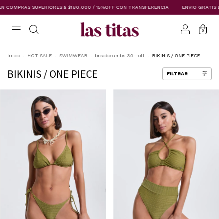
 $180.000 / 15%OFF CON TRANSFERENCIA
ENVIO GRATIS EN COMPRAS SUPERIORES a
0
Inicio
.
HOT SALE
.
SWIMWEAR
.
breadcrumbs.30--off
.
BIKINIS / ONE PIECE
BIKINIS / ONE PIECE
FILTRAR