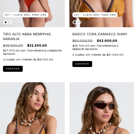
2X1 - LLEVA DOS, PAGA UNO
2X1 - LLEVA DOS, PAGA UNO
TIRO ALTO ABBA MEMPPHIS
BASICO CORA DAMASCO SHINY
NARANJA
$60.000,00
$42.000,00
$46.000,00
$32.200,00
$35.700,00
con
Transferencia o
depósito bancario
$27.370,00
con
Transferencia o depósito
bancario
2
cuotas sin interés de
$21.000,00
2
cuotas sin interés de
$16.100,00
COMPRAR
COMPRAR