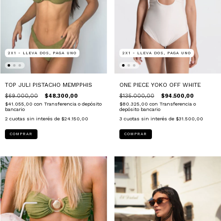
2X1 - LLEVA DOS, PAGA UNO
2X1 - LLEVA DOS, PAGA UNO
TOP JULI PISTACHO MEMPPHIS
ONE PIECE YOKO OFF WHITE
$69.000,00
$48.300,00
$135.000,00
$94.500,00
$41.055,00
con
Transferencia o depósito
$80.325,00
con
Transferencia o
bancario
depósito bancario
2
cuotas sin interés de
$24.150,00
3
cuotas sin interés de
$31.500,00
COMPRAR
COMPRAR