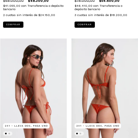
$69.000,00
$48.300,00
$78.000,00
$54.600,00
$41.055,00
con
Transferencia o depósito
$46.410,00
con
Transferencia o
bancario
depósito bancario
2
cuotas sin interés de
$24.150,00
3
cuotas sin interés de
$18.200,00
COMPRAR
COMPRAR
2X1 - LLEVA DOS, PAGA UNO
2X1 - LLEVA DOS, PAGA UNO