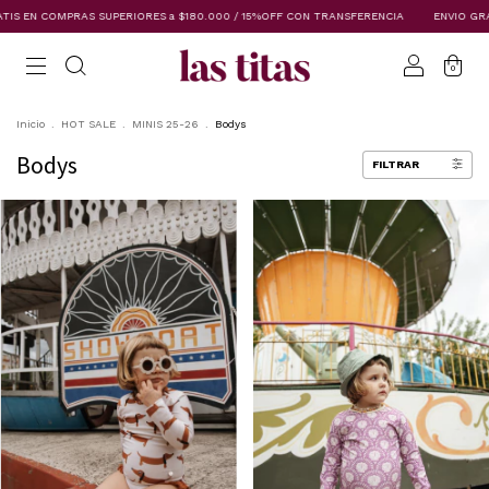
PRAS SUPERIORES a $180.000 / 15%OFF CON TRANSFERENCIA
ENVIO GRATIS EN COM
0
Inicio
.
HOT SALE
.
MINIS 25-26
.
Bodys
Bodys
FILTRAR